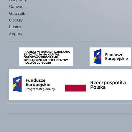
Canvas
Glasspik
Obrazy
Lustra
Zegary