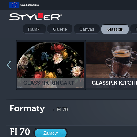
Ramki
Galerie
Canvas
Glasspik
GLASSPIK RINGART
GLASSPIK KITCH
Formaty
FI 70
FI 70
Zamów