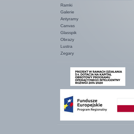
Ramki
Galerie
Antyramy
Canvas
Glasspik
Obrazy
Lustra
Zegary