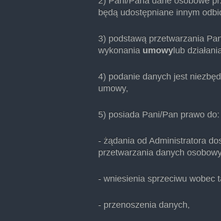
2) Pani/Pana dane osobowe prz
będą udostępniane innym odbi
3) podstawą przetwarzania Pan
wykonania
umowy
lub działani
4) podanie danych jest niezbę
umowy,
5) posiada Pani/Pan prawo do:
- żądania od Administratora d
przetwarzania danych osobowy
- wniesienia sprzeciwu wobec 
- przenoszenia danych,