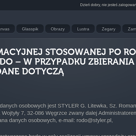
Dzień dobry, nie jesteś zalogowa
nvas
Glasspik
Obrazy
Lustra
Zegary
Zam
RMACYJNEJ STOSOWANEJ PO R
DO – W PRZYPADKU ZBIERANI
DANE DOTYCZĄ
danych osobowych jest STYLER G. Litewka, Sz. Romanie
 Wojtyły 7, 32-086 Węgrzce zwany dalej Administratorem
ana danych osobowych, e-mail: rodo@styler.pl,