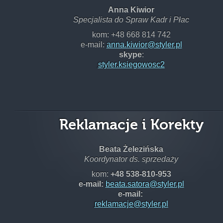
Anna Kiwior
Specjalista do Spraw Kadr i Płac
kom:
+48 668 814 742
e-mail:
anna.kiwior@styler.pl
skype
:
styler.ksiegowosc2
Reklamacje i Korekty
Beata Żelezińska
Koordynator ds. sprzedaży
kom:
+48
538-810-953
e-mail:
beata.satora@styler.pl
e-mail:
reklamacje@styler.pl