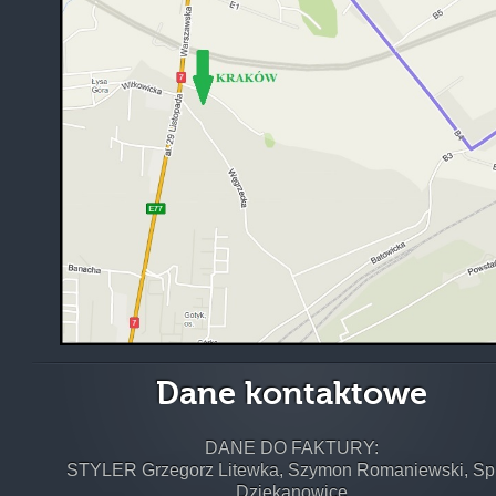
Dane kontaktowe
DANE DO FAKTURY:
STYLER Grzegorz Litewka, Szymon Romaniewski, Sp.
Dziekanowice