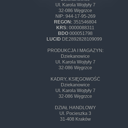
Ul. Karola Wojtyły 7
32-086 Węgrzce
NIP: 944-17-95-269
REGON:
351546804
KRS:
0000088311
BDO
000051798
LUCID
DE2892828109099
PRODUKCJA I MAGAZYN:
Dziekanowice
Ul. Karola Wojtyły 7
32-086 Węgrzce
KADRY, KSIĘGOWOŚĆ
Dziekanowice
Ul. Karola Wojtyły 7
32-086 Węgrzce
DZIAŁ HANDLOWY
Ul. Pocieszka 3
31-408 Kraków