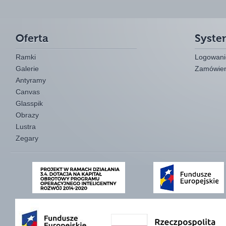
Oferta
Syste
Ramki
Logowanie
Galerie
Zamówien
Antyramy
Canvas
Glasspik
Obrazy
Lustra
Zegary