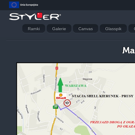
Ramki
Galerie
Canvas
Glasspik
Ma