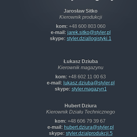
Jarosław Sitko
Kierownik produkcji
kom:
+48 600 803 060
e-mail:
jarek.sitko@styler.pl
skype:
styler.dziallogistyki.1
Łukasz Dziuba
Kierownik magazynu
kom:
+48 602 11 00 63
e-mail:
lukasz.dziuba@styler.pl
skype:
styler.magazyn1
Hubert Dziura
Kierownik Działu Technicznego
kom:
+48 606 79 39 67
e-mail:
hubert.dziura@styler.pl
skype:
styler.dzialprodukcji.5