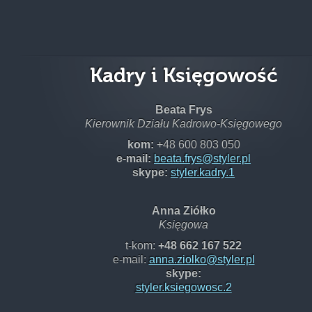
Kadry i Księgowość
Beata Frys
Kierownik Działu Kadrowo-Księgowego
kom:
+48 600 803 050
e-mail:
beata.frys@styler.pl
skype:
styler.kadry.1
Anna Ziółko
Księgowa
t-kom:
+48 662 167 522
e-mail:
anna.ziolko@styler.pl
skype:
styler.ksiegowosc.2